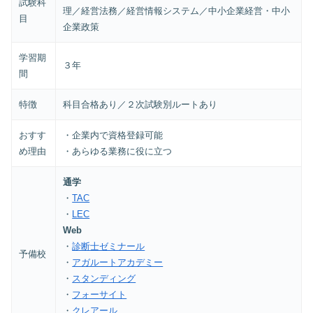
試験科
理／経営法務／経営情報システム／中小企業経営・中小
目
企業政策
学習期
３年
間
特徴
科目合格あり／２次試験別ルートあり
おすす
・企業内で資格登録可能
め理由
・あらゆる業務に役に立つ
通学
・
TAC
・
LEC
Web
・
診断士ゼミナール
予備校
・
アガルートアカデミー
・
スタンディング
・
フォーサイト
・
クレアール