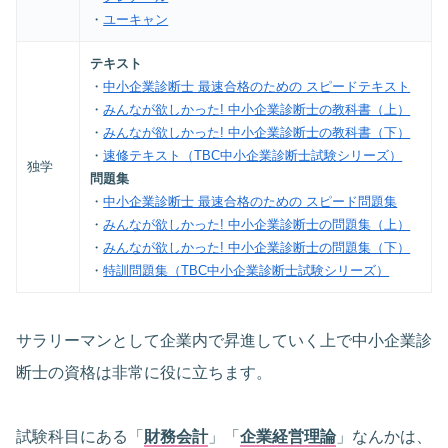
・
ユーキャン
テキスト
・
中小企業診断士 最速合格のための スピードテキスト
・
みんなが欲しかった! 中小企業診断士の教科書（上）
・
みんなが欲しかった! 中小企業診断士の教科書（下）
・
速修テキスト（TBC中小企業診断士試験シリーズ）
独学
問題集
・
中小企業診断士 最速合格のための スピード問題集
・
みんなが欲しかった! 中小企業診断士の問題集（上）
・
みんなが欲しかった! 中小企業診断士の問題集（下）
・
特訓問題集（TBC中小企業診断士試験シリーズ）
サラリーマンとして企業内で昇進していく上で中小企業診
断士の資格は非常に役に立ちます。
試験科目にある「
財務会計
」「
企業経営理論
」なんかは、