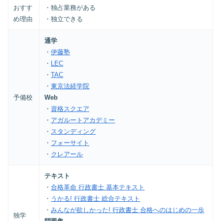
おすす
・独占業務がある
め理由
・独立できる
通学
・
伊藤塾
・
LEC
・
TAC
・
東京法経学院
予備校
Web
・
資格スクエア
・
アガルートアカデミー
・
スタンディング
・
フォーサイト
・
クレアール
テキスト
・
合格革命 行政書士 基本テキスト
・
うかる! 行政書士 総合テキスト
・
みんなが欲しかった! 行政書士 合格へのはじめの一歩
独学