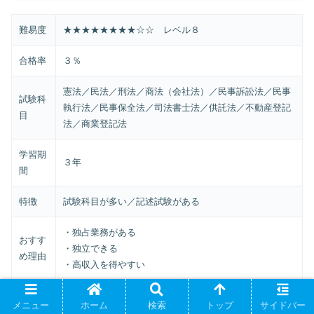
難易度
★★★★★★★★☆☆ レベル８
合格率
３％
憲法／民法／刑法／商法（会社法）／民事訴訟法／民事
試験科
執行法／民事保全法／司法書士法／供託法／不動産登記
目
法／商業登記法
学習期
３年
間
特徴
試験科目が多い／記述試験がある
・独占業務がある
おすす
・独立できる
め理由
・高収入を得やすい
通学
メニュー
ホーム
検索
トップ
サイドバー
・
伊藤塾