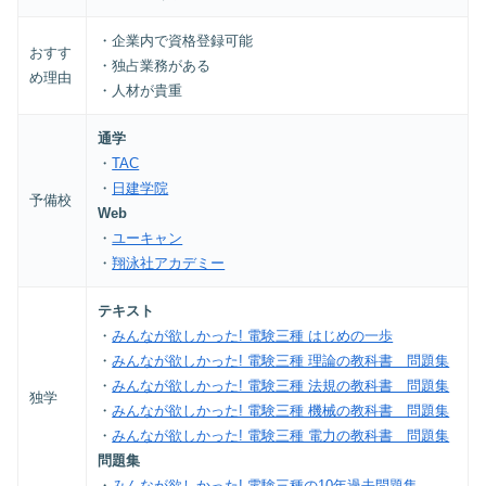
・企業内で資格登録可能
おすす
・独占業務がある
め理由
・人材が貴重
通学
・
TAC
・
日建学院
予備校
Web
・
ユーキャン
・
翔泳社アカデミー
テキスト
・
みんなが欲しかった! 電験三種 はじめの一歩
・
みんなが欲しかった! 電験三種 理論の教科書 問題集
・
みんなが欲しかった! 電験三種 法規の教科書 問題集
独学
・
みんなが欲しかった! 電験三種 機械の教科書 問題集
・
みんなが欲しかった! 電験三種 電力の教科書 問題集
問題集
・
みんなが欲しかった! 電験三種の10年過去問題集