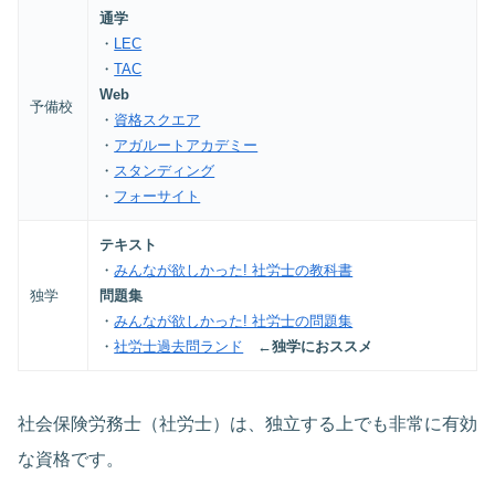
通学
・
LEC
・
TAC
Web
予備校
・
資格スクエア
・
アガルートアカデミー
・
スタンディング
・
フォーサイト
テキスト
・
みんなが欲しかった! 社労士の教科書
独学
問題集
・
みんなが欲しかった! 社労士の問題集
・
社労士過去問ランド
←独学におススメ
社会保険労務士（社労士）は、独立する上でも非常に有効
な資格です。