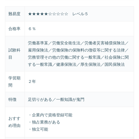
難易度
★★★★★☆☆☆☆☆ レベル５
合格率
６％
労働基準某／労働安全衛生法／労働者災害補償保険法／
試験科
雇用保険法／労働保険の保険料の徴収等に関する法律／
目
労務管理その他の労働に関する一般常識／社会保険に関
する一般常識／健康保険法／厚生保険法／国民保険法
学習期
２年
間
特徴
足切りがある／一般知識が鬼門
・企業内で資格登録可能
おすす
・独占業務がある
め理由
・独立可能